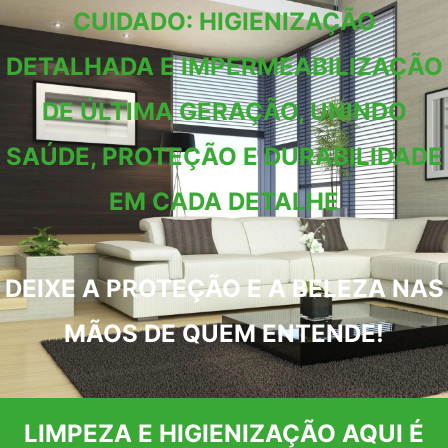
CUIDADO: HIGIENIZAÇÃO
DETALHADA E IMPERMEABILIZAÇÃO
DE ÚLTIMA GERAÇÃO, UNINDO
SAÚDE, PROTEÇÃO E DURABILIDADE
EM CADA DETALHE
DEIXE A PROTEÇÃO E A BELEZA NAS
MÃOS DE QUEM ENTENDE!
LIMPEZA E HIGIENIZAÇÃO AQUI É