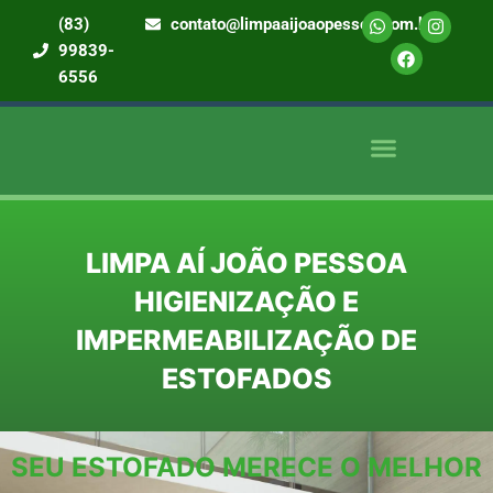
Ir
W
F
I
(83)
contato@limpaaijoaopessoa.com.br
h
a
n
para
99839-
a
c
s
o
t
e
t
6556
s
b
a
conteúdo
a
o
g
p
o
r
p
k
a
m
QUEM SOMOS
NOSSOS SERVIÇOS
LIMPA AÍ JOÃO PESSOA
HIGIENIZAÇÃO E
IMPERMEABILIZAÇÃO DE
ESTOFADOS
SEU ESTOFADO MERECE O MELHOR