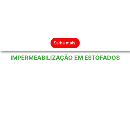
Conforto e sensação de limpeza dentro
da sua casa.os com eficiência e
tranquilidade.
Saiba mais!
IMPERMEABILIZAÇÃO EM ESTOFADOS